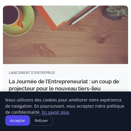
LANCEMENT D'ENTREPRISE
La Journée de l’Entrepreneuriat : un coup de
projecteur pour le nouveau tiers-lieu
économique La Virgul
Nous utilisons des cookies pour améliorer votre expérience
EN BREF Journée de l’Entrepreneuriat célébrée pour
de navigation. En poursuivant, vous acceptez notre politique
promouvoir l’innovation et…
de confidentialité.
En savoir plus
Accepter
Refuser
Adrien Noël