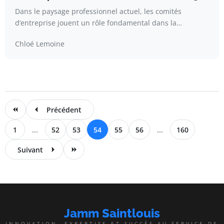
Dans le paysage professionnel actuel, les comités
d’entreprise jouent un rôle fondamental dans la…
Chloé Lemoine
Précédent
1
...
52
53
54
55
56
...
160
Suivant
Jamm Saintlouis
INNOVATION, EXPERTISE ET SUCCÈS AU SERVICE DE